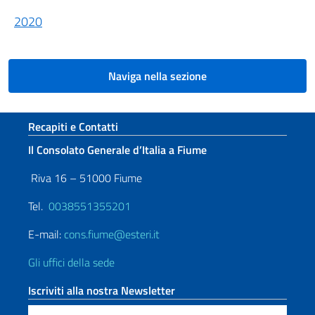
2020
Naviga nella sezione
Sezione footer
Recapiti e Contatti
Il Consolato Generale d’Italia a Fiume
Riva 16 – 51000 Fiume
Tel.
0038551355201
E-mail:
cons.fiume@esteri.it
Gli uffici della sede
Iscriviti alla nostra Newsletter