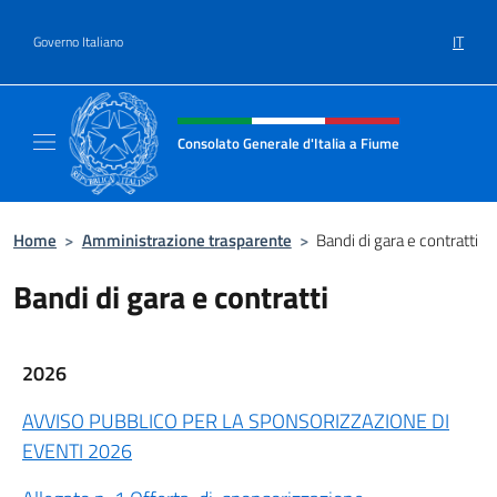
Salta al contenuto
IT
Governo Italiano
Intestazione sito, social e menù
Consolato Generale d'Italia a Fiume
Sito Ufficiale del Consolato Generale d'Itali
Home
>
Amministrazione trasparente
>
Bandi di gara e contratti
Bandi di gara e contratti
2026
AVVISO PUBBLICO PER LA SPONSORIZZAZIONE DI
EVENTI 2026