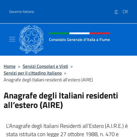
Salta al contenuto
IT
CR
Governo Italiano
Intestazione sito, social e menù
Consolato Generale d'Italia a Fiume
Sito Ufficiale del Consolato Generale d'Itali
Home
>
Servizi Consolari e Visti
>
Servizi per il cittadino italiano
>
Anagrafe degli Italiani residenti all’estero (AIRE)
Anagrafe degli Italiani residenti
all’estero (AIRE)
L’Anagrafe degli Italiani Residenti all’Estero (A.I.R.E.) è
stata istituita con legge 27 ottobre 1988, n. 470 e