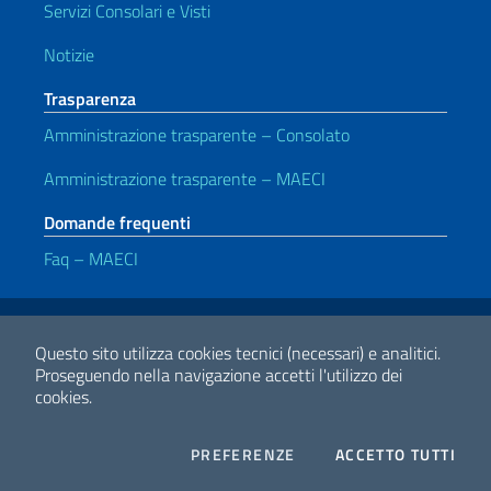
Servizi Consolari e Visti
Notizie
Trasparenza
Amministrazione trasparente – Consolato
Amministrazione trasparente – MAECI
Domande frequenti
Faq – MAECI
Link Utili
Note legali
Privacy e cookie policy
Dichiarazione di accessibilità
Questo sito utilizza cookies tecnici (necessari) e analitici.
Proseguendo nella navigazione accetti l'utilizzo dei
cookies.
2026 Copyright Ministero degli Affari Esteri e della Cooperazione
Internazionale
COOKIES
I CO
PREFERENZE
ACCETTO TUTTI
Facebook
Twitter
Whatsapp