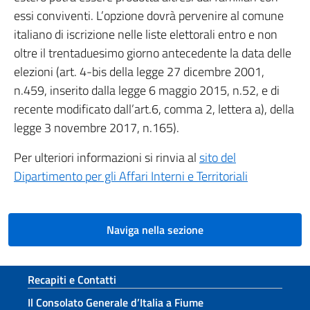
essi conviventi. L’opzione dovrà pervenire al comune
italiano di iscrizione nelle liste elettorali entro e non
oltre il trentaduesimo giorno antecedente la data delle
elezioni (art. 4-bis della legge 27 dicembre 2001,
n.459, inserito dalla legge 6 maggio 2015, n.52, e di
recente modificato dall’art.6, comma 2, lettera a), della
legge 3 novembre 2017, n.165).
Per ulteriori informazioni si rinvia al
sito del
Dipartimento per gli Affari Interni e Territoriali
Naviga nella sezione
Sezione footer
Recapiti e Contatti
Il Consolato Generale d’Italia a Fiume