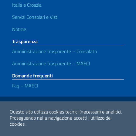
Italia e Croazia
Servizi Consolari e Visti
Notizie
Trasparenza
Amministrazione trasparente – Consolato
Amministrazione trasparente – MAECI
Domande frequenti
Faq – MAECI
Link Utili
Note legali
Privacy e cookie policy
Dichiarazione di accessibilità
Questo sito utilizza cookies tecnici (necessari) e analitici.
Proseguendo nella navigazione accetti l'utilizzo dei
cookies.
2026 Copyright Ministero degli Affari Esteri e della Cooperazione