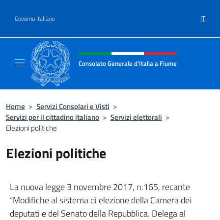
Salta al contenuto
IT
Governo Italiano
Intestazione sito, social e menù
Consolato Generale d'Italia a Fiume
Sito Ufficiale del Consolato Generale d'Itali
Home
>
Servizi Consolari e Visti
>
Servizi per il cittadino italiano
>
Servizi elettorali
>
Elezioni politiche
Elezioni politiche
La nuova legge 3 novembre 2017, n.165, recante
“Modifiche al sistema di elezione della Camera dei
deputati e del Senato della Repubblica. Delega al